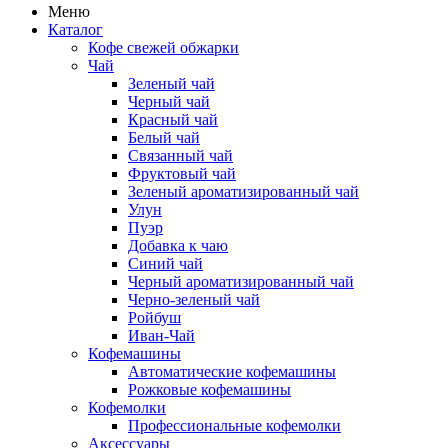
Меню
Каталог
Кофе свежей обжарки
Чай
Зеленый чай
Черный чай
Красный чай
Белый чай
Связанный чай
Фруктовый чай
Зеленый ароматизированный чай
Улун
Пуэр
Добавка к чаю
Синий чай
Черный ароматизированный чай
Черно-зеленый чай
Ройбуш
Иван-Чай
Кофемашины
Автоматические кофемашины
Рожковые кофемашины
Кофемолки
Профессиональные кофемолки
Аксессуары