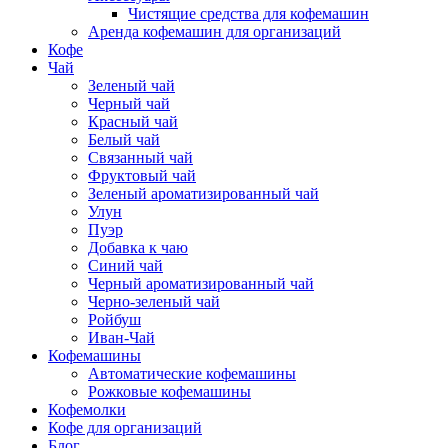
Чистящие средства для кофемашин
Аренда кофемашин для организаций
Кофе
Чай
Зеленый чай
Черный чай
Красный чай
Белый чай
Связанный чай
Фруктовый чай
Зеленый ароматизированный чай
Улун
Пуэр
Добавка к чаю
Синий чай
Черный ароматизированный чай
Черно-зеленый чай
Ройбуш
Иван-Чай
Кофемашины
Автоматические кофемашины
Рожковые кофемашины
Кофемолки
Кофе для организаций
Блог