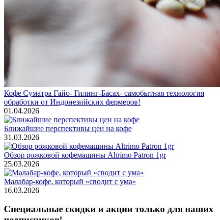
Кофе Суматра Гайо- Гилинг-Басах- самобытная технология
обработки от Индонезийских фермеров!
01.04.2026
Ближайшие перспективы цен на кофе
31.03.2026
Обзор рожковой кофемашины Altrimo Patron 1gr
25.03.2026
Малабар-кофе, который «сводит с ума»
16.03.2026
Специальные скидки и акции только для наших
подписчиков!