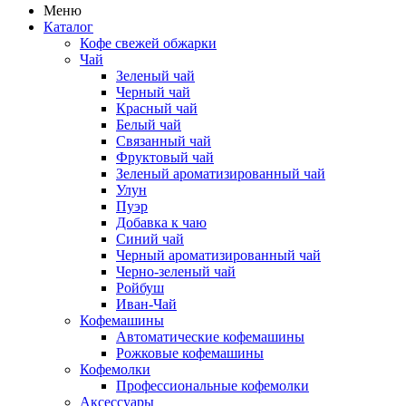
Меню
Каталог
Кофе свежей обжарки
Чай
Зеленый чай
Черный чай
Красный чай
Белый чай
Связанный чай
Фруктовый чай
Зеленый ароматизированный чай
Улун
Пуэр
Добавка к чаю
Синий чай
Черный ароматизированный чай
Черно-зеленый чай
Ройбуш
Иван-Чай
Кофемашины
Автоматические кофемашины
Рожковые кофемашины
Кофемолки
Профессиональные кофемолки
Аксессуары