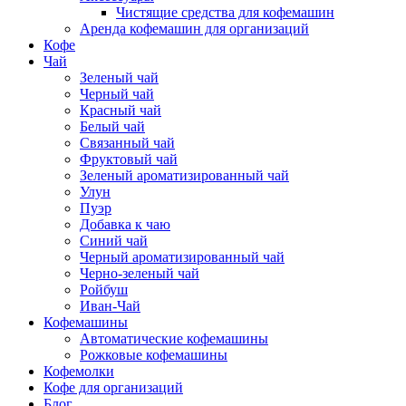
Чистящие средства для кофемашин
Аренда кофемашин для организаций
Кофе
Чай
Зеленый чай
Черный чай
Красный чай
Белый чай
Связанный чай
Фруктовый чай
Зеленый ароматизированный чай
Улун
Пуэр
Добавка к чаю
Синий чай
Черный ароматизированный чай
Черно-зеленый чай
Ройбуш
Иван-Чай
Кофемашины
Автоматические кофемашины
Рожковые кофемашины
Кофемолки
Кофе для организаций
Блог