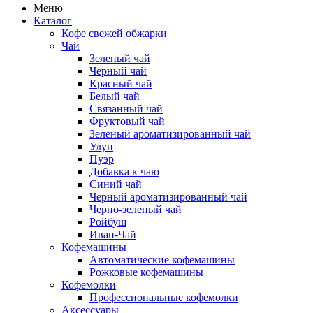
Меню
Каталог
Кофе свежей обжарки
Чай
Зеленый чай
Черный чай
Красный чай
Белый чай
Связанный чай
Фруктовый чай
Зеленый ароматизированный чай
Улун
Пуэр
Добавка к чаю
Синий чай
Черный ароматизированный чай
Черно-зеленый чай
Ройбуш
Иван-Чай
Кофемашины
Автоматические кофемашины
Рожковые кофемашины
Кофемолки
Профессиональные кофемолки
Аксессуары