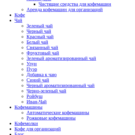
Чистящие средства для кофемашин
Аренда кофемашин для организаций
Кофе
Чай
Зеленый чай
Черный чай
Красный чай
Белый чай
Связанный чай
Фруктовый чай
Зеленый ароматизированный чай
Улун
Пуэр
Добавка к чаю
Синий чай
Черный ароматизированный чай
Черно-зеленый чай
Ройбуш
Иван-Чай
Кофемашины
Автоматические кофемашины
Рожковые кофемашины
Кофемолки
Кофе для организаций
Блог