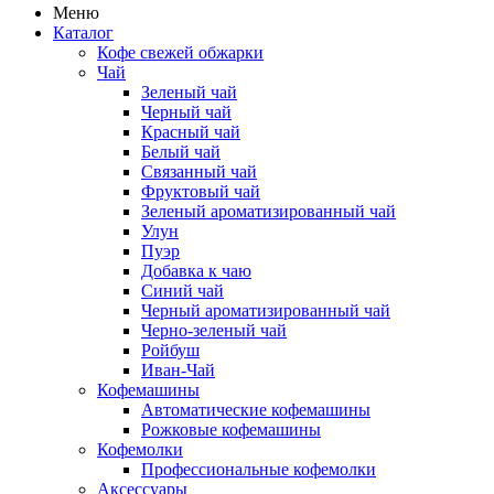
Меню
Каталог
Кофе свежей обжарки
Чай
Зеленый чай
Черный чай
Красный чай
Белый чай
Связанный чай
Фруктовый чай
Зеленый ароматизированный чай
Улун
Пуэр
Добавка к чаю
Синий чай
Черный ароматизированный чай
Черно-зеленый чай
Ройбуш
Иван-Чай
Кофемашины
Автоматические кофемашины
Рожковые кофемашины
Кофемолки
Профессиональные кофемолки
Аксессуары