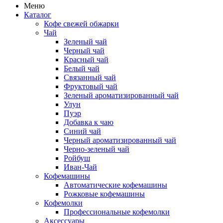
Меню
Каталог
Кофе свежей обжарки
Чай
Зеленый чай
Черный чай
Красный чай
Белый чай
Связанный чай
Фруктовый чай
Зеленый ароматизированный чай
Улун
Пуэр
Добавка к чаю
Синий чай
Черный ароматизированный чай
Черно-зеленый чай
Ройбуш
Иван-Чай
Кофемашины
Автоматические кофемашины
Рожковые кофемашины
Кофемолки
Профессиональные кофемолки
Аксессуары