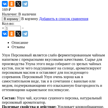
169
₽
Наличие:
В наличии
В корзину
Добавить в список сравнения
В корзину
Кол-во:
+
−
Описание
Отзывы
Улун Персиковый является слабо ферментированным чайным
напитком с прекрасными вкусовыми качествами. Сырье для
производства Улуна этого вида собирают со зрелых чайных
кустов, после чего подсушивают на солнце, ароматизируют
персиковым маслом и оставляют для последующего
созревания. Персиковый Улун очень хорош как в
самостоятельном виде, так и в сочетании с ванилью или
медом, подчеркивающими его изысканную благородность и
оттеняющими карамельное послевкусие.
Состав:
Улун чай, кусочки сушеного персика, натуральный
персиковый ароматизатор.
Полезные свойства и действие:
Усиливает кровообращение,