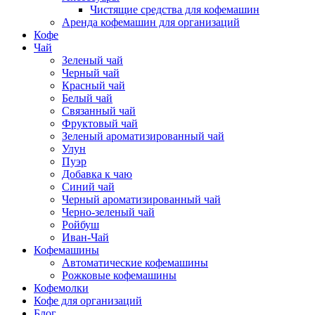
Чистящие средства для кофемашин
Аренда кофемашин для организаций
Кофе
Чай
Зеленый чай
Черный чай
Красный чай
Белый чай
Связанный чай
Фруктовый чай
Зеленый ароматизированный чай
Улун
Пуэр
Добавка к чаю
Синий чай
Черный ароматизированный чай
Черно-зеленый чай
Ройбуш
Иван-Чай
Кофемашины
Автоматические кофемашины
Рожковые кофемашины
Кофемолки
Кофе для организаций
Блог