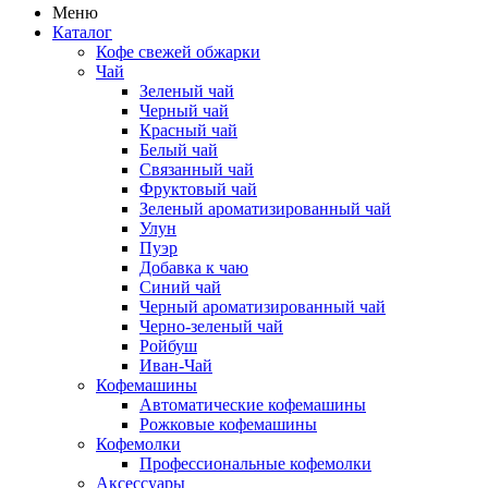
Меню
Каталог
Кофе свежей обжарки
Чай
Зеленый чай
Черный чай
Красный чай
Белый чай
Связанный чай
Фруктовый чай
Зеленый ароматизированный чай
Улун
Пуэр
Добавка к чаю
Синий чай
Черный ароматизированный чай
Черно-зеленый чай
Ройбуш
Иван-Чай
Кофемашины
Автоматические кофемашины
Рожковые кофемашины
Кофемолки
Профессиональные кофемолки
Аксессуары