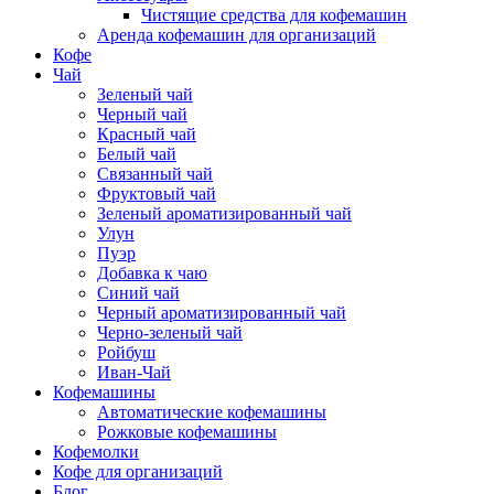
Чистящие средства для кофемашин
Аренда кофемашин для организаций
Кофе
Чай
Зеленый чай
Черный чай
Красный чай
Белый чай
Связанный чай
Фруктовый чай
Зеленый ароматизированный чай
Улун
Пуэр
Добавка к чаю
Синий чай
Черный ароматизированный чай
Черно-зеленый чай
Ройбуш
Иван-Чай
Кофемашины
Автоматические кофемашины
Рожковые кофемашины
Кофемолки
Кофе для организаций
Блог