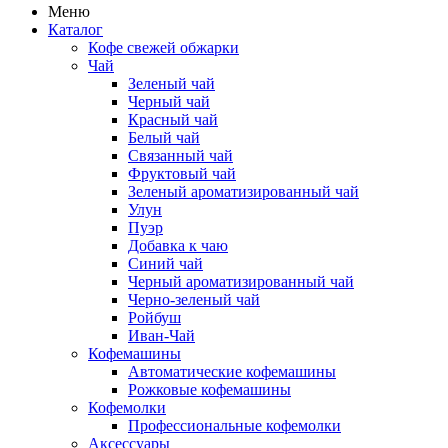
Меню
Каталог
Кофе свежей обжарки
Чай
Зеленый чай
Черный чай
Красный чай
Белый чай
Связанный чай
Фруктовый чай
Зеленый ароматизированный чай
Улун
Пуэр
Добавка к чаю
Синий чай
Черный ароматизированный чай
Черно-зеленый чай
Ройбуш
Иван-Чай
Кофемашины
Автоматические кофемашины
Рожковые кофемашины
Кофемолки
Профессиональные кофемолки
Аксессуары