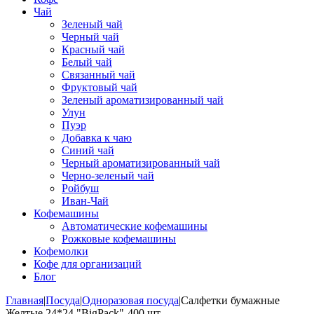
Чай
Зеленый чай
Черный чай
Красный чай
Белый чай
Связанный чай
Фруктовый чай
Зеленый ароматизированный чай
Улун
Пуэр
Добавка к чаю
Синий чай
Черный ароматизированный чай
Черно-зеленый чай
Ройбуш
Иван-Чай
Кофемашины
Автоматические кофемашины
Рожковые кофемашины
Кофемолки
Кофе для организаций
Блог
Главная
|
Посуда
|
Одноразовая посуда
|
Салфетки бумажные
Желтые 24*24 "BigPack"-400 шт