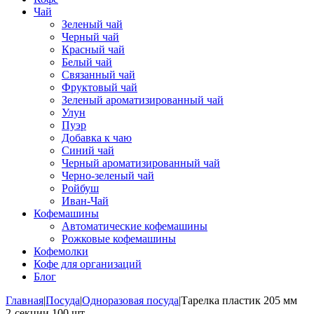
Чай
Зеленый чай
Черный чай
Красный чай
Белый чай
Связанный чай
Фруктовый чай
Зеленый ароматизированный чай
Улун
Пуэр
Добавка к чаю
Синий чай
Черный ароматизированный чай
Черно-зеленый чай
Ройбуш
Иван-Чай
Кофемашины
Автоматические кофемашины
Рожковые кофемашины
Кофемолки
Кофе для организаций
Блог
Главная
|
Посуда
|
Одноразовая посуда
|
Тарелка пластик 205 мм
2-секции 100 шт