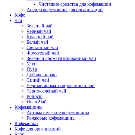
Чистящие средства для кофемашин
Аренда кофемашин для организаций
Кофе
Чай
Зеленый чай
Черный чай
Красный чай
Белый чай
Связанный чай
Фруктовый чай
Зеленый ароматизированный чай
Улун
Пуэр
Добавка к чаю
Синий чай
Черный ароматизированный чай
Черно-зеленый чай
Ройбуш
Иван-Чай
Кофемашины
Автоматические кофемашины
Рожковые кофемашины
Кофемолки
Кофе для организаций
Блог