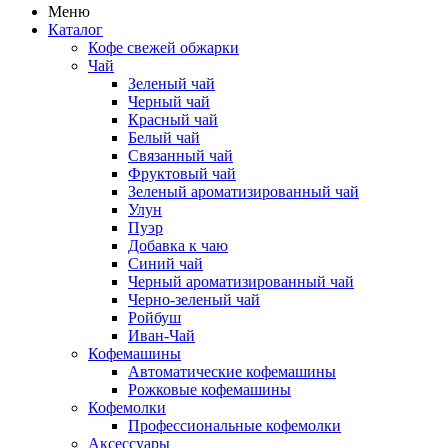
Меню
Каталог
Кофе свежей обжарки
Чай
Зеленый чай
Черный чай
Красный чай
Белый чай
Связанный чай
Фруктовый чай
Зеленый ароматизированный чай
Улун
Пуэр
Добавка к чаю
Синий чай
Черный ароматизированный чай
Черно-зеленый чай
Ройбуш
Иван-Чай
Кофемашины
Автоматические кофемашины
Рожковые кофемашины
Кофемолки
Профессиональные кофемолки
Аксессуары